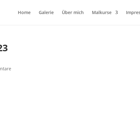
Home
Galerie
Über mich
Malkurse
Impre
23
ntare