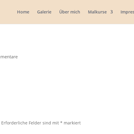
Home
Galerie
Über mich
Malkurse
Impre
mentare
.
Erforderliche Felder sind mit
*
markiert