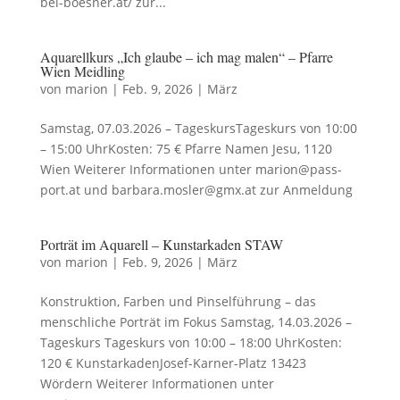
bei-boesner.at/ zur...
Aquarellkurs „Ich glaube – ich mag malen“ – Pfarre
Wien Meidling
von
marion
|
Feb. 9, 2026
|
März
Samstag, 07.03.2026 – TageskursTageskurs von 10:00
– 15:00 UhrKosten: 75 € Pfarre Namen Jesu, 1120
Wien Weiterer Informationen unter marion@pass-
port.at und barbara.mosler@gmx.at zur Anmeldung
Porträt im Aquarell – Kunstarkaden STAW
von
marion
|
Feb. 9, 2026
|
März
Konstruktion, Farben und Pinselführung – das
menschliche Porträt im Fokus Samstag, 14.03.2026 –
Tageskurs Tageskurs von 10:00 – 18:00 UhrKosten:
120 € KunstarkadenJosef-Karner-Platz 13423
Wördern Weiterer Informationen unter